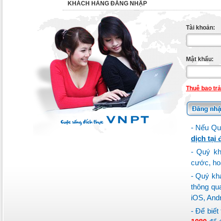
KHÁCH HÀNG ĐĂNG NHẬP
Tài khoản:
Mật khẩu:
Thuê bao tr
- Nếu Quý
dịch tại 
- Quý k
cước, ho
- Quý khá
thông qu
iOS, Andr
- Để biết