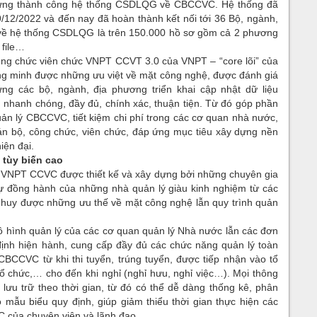
y dựng thành công hệ thống CSDLQG về CBCCVC. Hệ thống đã
/12/2022 và đến nay đã hoàn thành kết nối tới 36 Bộ, ngành,
 về hệ thống CSDLQG là trên 150.000 hồ sơ gồm cả 2 phương
 file…
 công chức viên chức VNPT CCVT 3.0 của VNPT – “core lõi” của
minh được những ưu việt về mặt công nghệ, được đánh giá
 ứng các bộ, ngành, địa phương triển khai cập nhật dữ liệu
nhanh chóng, đầy đủ, chính xác, thuận tiện. Từ đó góp phần
uản lý CBCCVC, tiết kiệm chi phí trong các cơ quan nhà nước,
án bộ, công chức, viên chức, đáp ứng mục tiêu xây dựng nền
iện đại.
 tùy biến cao
c VNPT CCVC được thiết kế và xây dựng bởi những chuyên gia
 đồng hành của những nhà quản lý giàu kinh nghiệm từ các
 huy được những ưu thế về mặt công nghệ lẫn quy trình quản
 hình quản lý của các cơ quan quản lý Nhà nước lẫn các đơn
định hiện hành, cung cấp đầy đủ các chức năng quản lý toàn
CBCCVC từ khi thi tuyển, trúng tuyển, được tiếp nhận vào tổ
 tổ chức,… cho đến khi nghỉ (nghỉ hưu, nghỉ việc…). Mọi thông
c lưu trữ theo thời gian, từ đó có thể dễ dàng thống kê, phân
o mẫu biểu quy định, giúp giảm thiểu thời gian thực hiện các
C của chuyên viên và lãnh đạo.