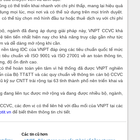
g có thể triển khai nhanh với chi phí thấp, mang lại hiệu quả
dụng mọi lúc, mọi nơi và có thể sử dụng trên mọi trình duyệt.
có thể tùy chọn mô hình đầu tư hoặc thuê dịch vụ với chi phí
 bộ, ngành đã đang áp dụng giải pháp này, VNPT CCVC khá
ghệ tiên tiến nhất hiện nay cho khả năng truy cập gần như tức
ớn và dễ dàng mở rộng khi cần.
ên nền tảng IDC của VNPT đáp ứng các tiêu chuẩn quốc tế mức
 tiêu chuẩn về ISO 9001 và ISO 27001 về an toàn thông tin,
ng, độ ổn định cao.
 có thể hoàn toàn yên tâm vì hệ thống đã được VNPT nghiên
huẩn của Bộ TT&TT và các quy chuẩn về thông tin cán bộ CCVC
 kỹ sư CNTT trải rộng tại 63 tỉnh thành phố nên triển khai và
ng đang liên tục được mở rộng và đang được nhiều bộ, ngành,
.
CCVC, các đơn vị có thể liên hệ với đầu mối của VNPT tại các
ptit.vn
để biết thêm thông tin chi tiết.
Các tin cũ hơn