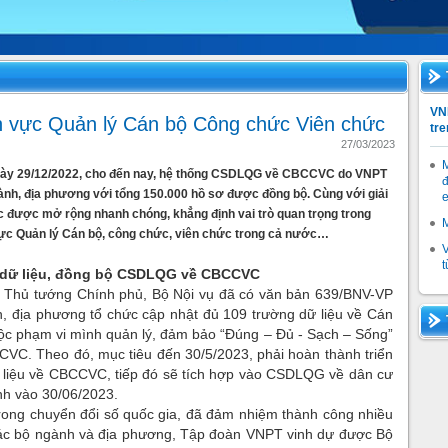
VNP
h vực Quản lý Cán bộ Công chức Viên chức
tre
27/03/2023
 ngày 29/12/2022, cho đến nay, hệ thống CSDLQG về CBCCVC do VNPT
đ
ngành, địa phương với tổng 150.000 hồ sơ được đồng bộ. Cùng với giải
e
c được mở rộng nhanh chóng, khẳng định vai trò quan trọng trong
 vực Quản lý Cán bộ, công chức, viên chức trong cả nước…
V
t
t dữ liệu, đồng bộ CSDLQG về CBCCVC
a Thủ tướng Chính phủ, Bộ Nội vụ đã có văn bản 639/BNV-VP
, địa phương tổ chức cập nhật đủ 109 trường dữ liệu về Cán
ộc phạm vi mình quản lý, đảm bảo “Đúng – Đủ - Sạch – Sống”
CVC. Theo đó, mục tiêu đến 30/5/2023, phải hoàn thành triển
liệu về CBCCVC, tiếp đó sẽ tích hợp vào CSDLQG về dân cư
ành vào 30/06/2023.
trong chuyển đổi số quốc gia, đã đảm nhiệm thành công nhiều
các bộ ngành và địa phương, Tập đoàn VNPT vinh dự được Bộ