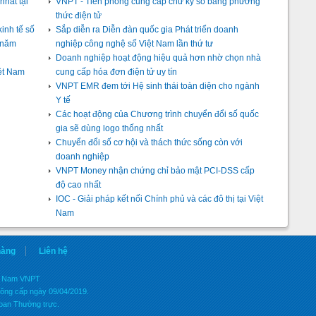
hất tại
VNPT - Tiên phong cung cấp chữ ký số bằng phương
thức điện tử
inh tế số
Sắp diễn ra Diễn đàn quốc gia Phát triển doanh
o năm
nghiệp công nghệ số Việt Nam lần thứ tư
Doanh nghiệp hoạt động hiệu quả hơn nhờ chọn nhà
ệt Nam
cung cấp hóa đơn điện tử uy tín
VNPT EMR đem tới Hệ sinh thái toàn diện cho ngành
Y tế
Các hoạt động của Chương trình chuyển đổi số quốc
gia sẽ dùng logo thống nhất
Chuyển đổi số cơ hội và thách thức sống còn với
doanh nghiệp
VNPT Money nhận chứng chỉ bảo mật PCI-DSS cấp
độ cao nhất
IOC - Giải pháp kết nối Chính phủ và các đô thị tại Việt
Nam
hàng
Liên hệ
ệt Nam VNPT
hông cấp ngày 09/04/2019.
 ban Thường trực.