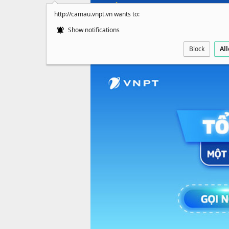
http://camau.vnpt.vn wants to:
Show notifications
Block
Al
Trang chủ
Giới thiệu
Tin tức
Di độ