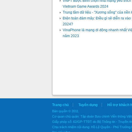
VNPT được Bình chọn nhà mạng yêu thích n
Vietnam Game Awards 2024
Trung tâm dữ liệu - "Xương sống" của nền k
Điện toán đám mây: Điều gì sẽ diễn ra và
2024?
VinaPhone là mạng di động nhanh nhất Vi
năm 2023
Trang chủ
Tuyển dụng
Hỗ trợ khách 
Bản quyền © 2011.
Cơ quan chủ quản: Tập đoàn Bưu chính Viễn thông Vi
Giấy phép số: 62/GP-TTĐT do Bộ Thông tin - Truyền t
Chịu trách nhiệm nội dung: Hồ Lệ Quyên - Phó Trưởng