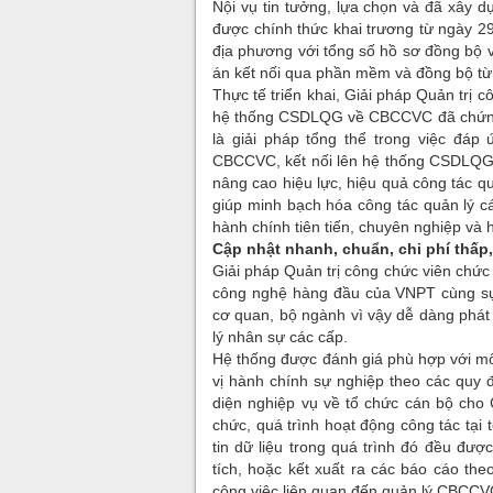
Nội vụ tin tưởng, lựa chọn và đã xâ
được chính thức khai trương từ ngày 29
địa phương với tổng số hồ sơ đồng bộ
án kết nối qua phần mềm và đồng bộ từ
Thực tế triển khai, Giải pháp Quản trị
hệ thống CSDLQG về CBCCVC đã chứng 
là giải pháp tổng thể trong việc đáp
CBCCVC, kết nối lên hệ thống CSDLQG 
nâng cao hiệu lực, hiệu quả công tác q
giúp minh bạch hóa công tác quản lý c
hành chính tiên tiến, chuyên nghiệp và h
Cập nhật nhanh, chuẩn, chi phí thấp,
Giải pháp Quản trị công chức viên chứ
công nghệ hàng đầu của VNPT cùng sự
cơ quan, bộ ngành vì vậy dễ dàng phát
lý nhân sự các cấp.
Hệ thống được đánh giá phù hợp với mô
vị hành chính sự nghiệp theo các quy 
diện nghiệp vụ về tổ chức cán bộ cho 
chức, quá trình hoạt động công tác tại
tin dữ liệu trong quá trình đó đều đượ
tích, hoặc kết xuất ra các báo cáo the
công việc liên quan đến quản lý CBCCV